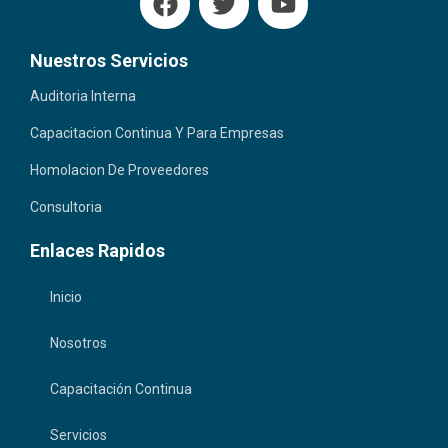
a
w
o
c
i
u
Nuestros Servicios
e
t
t
b
t
u
Auditoria Interna
o
e
b
Capacitacion Continua Y Para Empresas
o
r
e
k
Homolacion De Proveedores
Consultoria
Enlaces Rapidos
Inicio
Nosotros
Capacitación Continua
Servicios