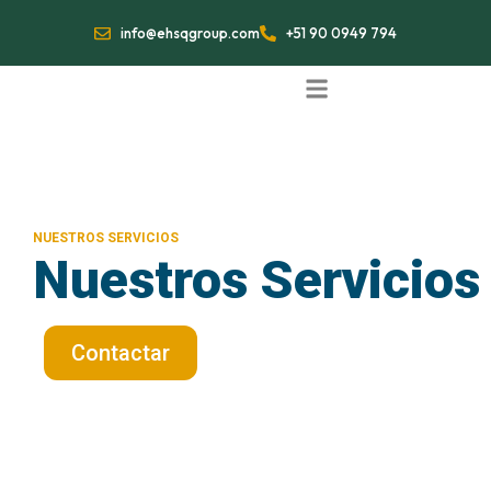
Ir
info@ehsqgroup.com
+51 90 0949 794
al
contenido
NUESTROS SERVICIOS
Nuestros Servicios
Contactar